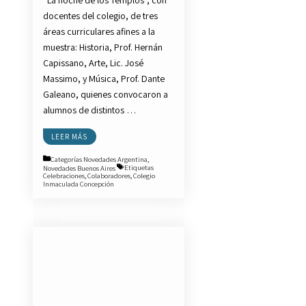
“La noche de los Templos”, con
docentes del colegio, de tres
áreas curriculares afines a la
muestra: Historia, Prof. Hernán
Capissano, Arte, Lic. José
Massimo, y Música, Prof. Dante
Galeano, quienes convocaron a
alumnos de distintos …
LEER MÁS
Categorías
Novedades Argentina
,
Novedades Buenos Aires
Etiquetas
Celebraciones
,
Colaboradores
,
Colegio
Inmaculada Concepción