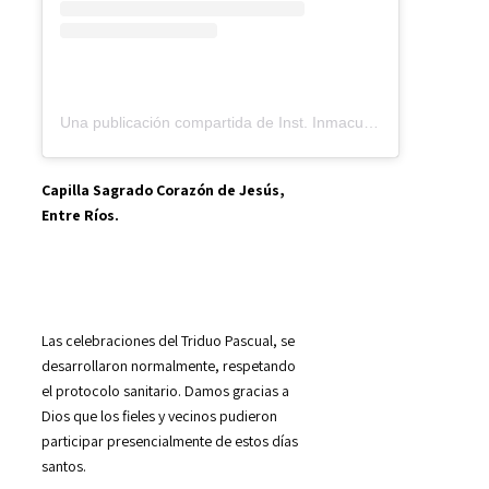
Una publicación compartida de Inst. Inmaculada Concepción (@cicbue)
Capilla Sagrado Corazón de Jesús,
Entre Ríos.
Las celebraciones del Triduo Pascual, se
desarrollaron normalmente, respetando
el protocolo sanitario. Damos gracias a
Dios que los fieles y vecinos pudieron
participar presencialmente de estos días
santos.