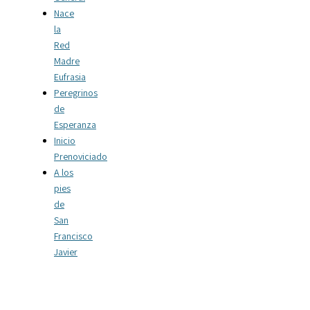
Nace
la
Red
Madre
Eufrasia
Peregrinos
de
Esperanza
Inicio
Prenoviciado
A los
pies
de
San
Francisco
Javier