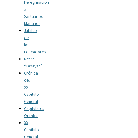
Peregrinación
a
Santuarios
Marianos
Jubileo
de
los
Educadores
Retiro
“Tepeyac”
Crónica
del
XX
Capítulo
General
Capitulares
Orantes
XX
Capítulo
General