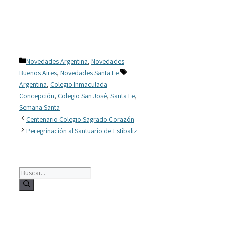
Categorías
Novedades Argentina
,
Novedades
Etiquetas
Buenos Aires
,
Novedades Santa Fe
Argentina
,
Colegio Inmaculada
Concepción
,
Colegio San José
,
Santa Fe
,
Semana Santa
Centenario Colegio Sagrado Corazón
Peregrinación al Santuario de Estíbaliz
Buscar: