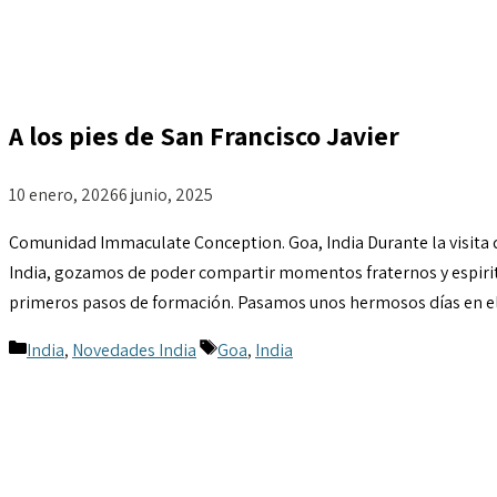
A los pies de San Francisco Javier
10 enero, 2026
6 junio, 2025
Comunidad Immaculate Conception. Goa, India Durante la visita d
India, gozamos de poder compartir momentos fraternos y espiritu
primeros pasos de formación. Pasamos unos hermosos días en el
Categorías
Etiquetas
India
,
Novedades India
Goa
,
India