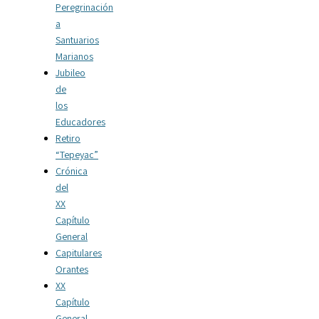
Peregrinación
a
Santuarios
Marianos
Jubileo
de
los
Educadores
Retiro
“Tepeyac”
Crónica
del
XX
Capítulo
General
Capitulares
Orantes
XX
Capítulo
General