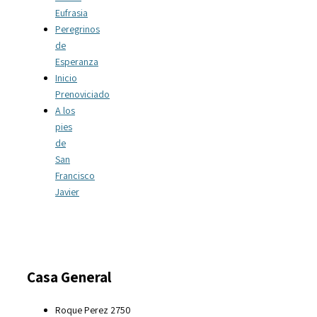
Eufrasia
Peregrinos
de
Esperanza
Inicio
Prenoviciado
A los
pies
de
San
Francisco
Javier
Casa General
Roque Perez 2750