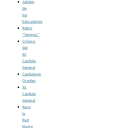
Jubileo
de
los
Educadores
Retiro
“Tepeyac”
Crónica
del
XX
Capítulo
General
Capitulares
Orantes
XX
Capítulo
General
Nace
la
Red
Madre