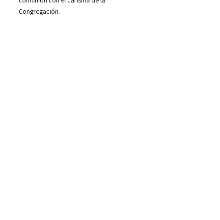
comunión con el carisma de la
Congregación.