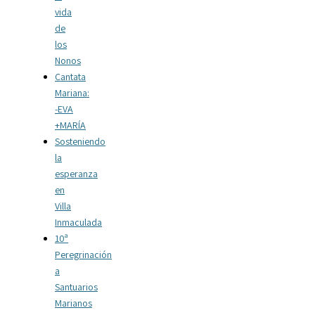
vida
de
los
Nonos
Cantata
Mariana:
-EVA
+MARÍA
Sosteniendo
la
esperanza
en
Villa
Inmaculada
10ª
Peregrinación
a
Santuarios
Marianos