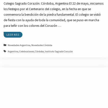
Colegio Sagrado Corazón. Córdoba, Argentina El 22 de mayo, iniciamos
los festejos por el Centenario del colegio, en la fecha en que se
conmemora la bendición de la piedra fundamental. El colegio se vistió
de fiesta con la ayuda de toda la comunidad, que se puso en marcha
para teñir con los colores del Corazón …
LEER MÁS
Categorías
Novedades Argentina
,
Novedades Córdoba
Etiquetas
Argentina
,
Celebraciones
,
Córdoba
,
Instituto Sagrado Corazón