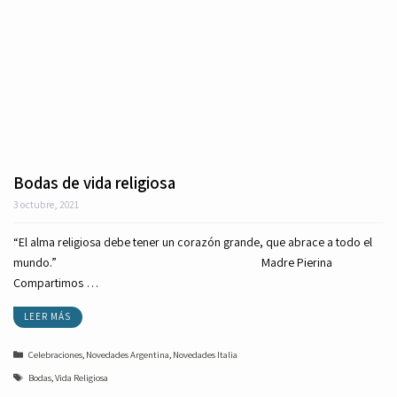
Bodas de vida religiosa
3 octubre, 2021
“El alma religiosa debe tener un corazón grande, que abrace a todo el
mundo.” Madre Pierina
Compartimos …
LEER MÁS
Categorías
Celebraciones
,
Novedades Argentina
,
Novedades Italia
Etiquetas
Bodas
,
Vida Religiosa