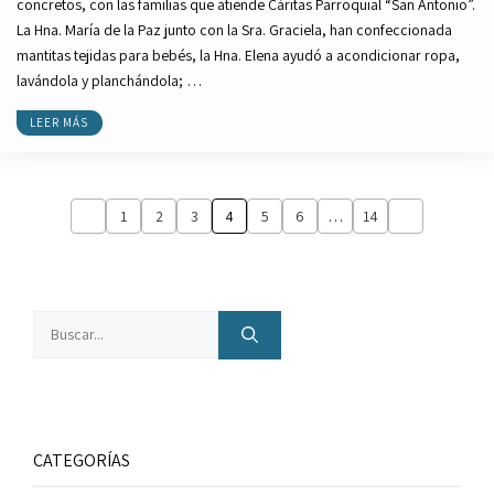
concretos, con las familias que atiende Cáritas Parroquial “San Antonio”.
La Hna. María de la Paz junto con la Sra. Graciela, han confeccionada
mantitas tejidas para bebés, la Hna. Elena ayudó a acondicionar ropa,
lavándola y planchándola; …
LEER MÁS
1
2
3
4
5
6
…
14
Buscar:
CATEGORÍAS