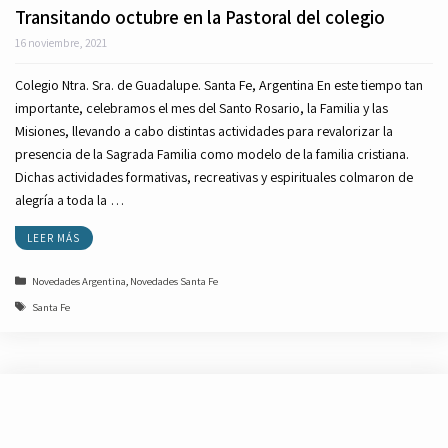
Transitando octubre en la Pastoral del colegio
16 noviembre, 2021
Colegio Ntra. Sra. de Guadalupe. Santa Fe, Argentina En este tiempo tan
importante, celebramos el mes del Santo Rosario, la Familia y las
Misiones, llevando a cabo distintas actividades para revalorizar la
presencia de la Sagrada Familia como modelo de la familia cristiana.
Dichas actividades formativas, recreativas y espirituales colmaron de
alegría a toda la …
LEER MÁS
Categorías
Novedades Argentina
,
Novedades Santa Fe
Etiquetas
Santa Fe