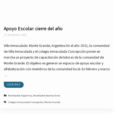
Apoyo Escolar: cierre del año
27 diciembre, 2021
Villa Inmaculada. Monte Grande, Argentina En el año 2021, la comunidad
de Villa Inmaculada y el colegio Inmaculada Concepción ponen en
marcha un proyecto de capacitación de tutoras de la comunidad de
Monte Grande. El objetivo es generar un espacio de apoyo escolar y
alfabetización con miembros de la comunidad local. En febrero y marzo
…
LEER MÁS
Categorías
Novedades Argentina
,
Novedades Buenos Aires
Etiquetas
Colegio Inmaculada Concepción
,
Monte Grande