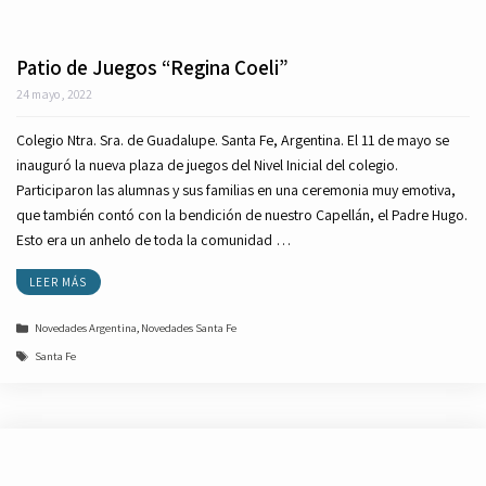
Patio de Juegos “Regina Coeli”
24 mayo, 2022
Colegio Ntra. Sra. de Guadalupe. Santa Fe, Argentina. El 11 de mayo se
inauguró la nueva plaza de juegos del Nivel Inicial del colegio.
Participaron las alumnas y sus familias en una ceremonia muy emotiva,
que también contó con la bendición de nuestro Capellán, el Padre Hugo.
Esto era un anhelo de toda la comunidad …
LEER MÁS
Categorías
Novedades Argentina
,
Novedades Santa Fe
Etiquetas
Santa Fe