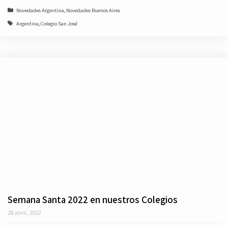
Categorías
Novedades Argentina
,
Novedades Buenos Aires
Etiquetas
Argentina
,
Colegio San José
Semana Santa 2022 en nuestros Colegios
28 abril, 2022