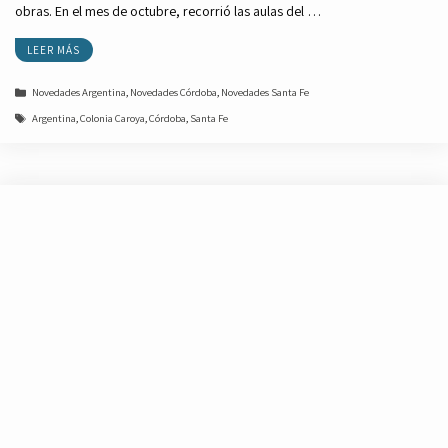
obras. En el mes de octubre, recorrió las aulas del …
LEER MÁS
Categorías
Novedades Argentina
,
Novedades Córdoba
,
Novedades Santa Fe
Etiquetas
Argentina
,
Colonia Caroya
,
Córdoba
,
Santa Fe