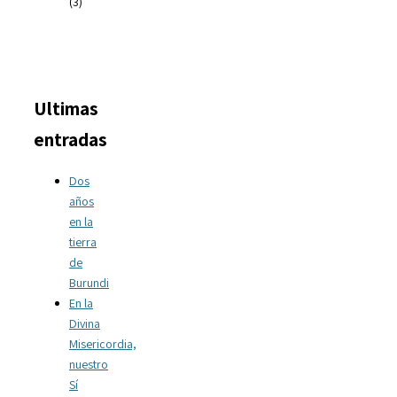
(3)
Ultimas
entradas
Dos
años
en la
tierra
de
Burundi
En la
Divina
Misericordia,
nuestro
Sí