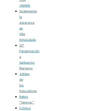
+MARÍA
Sosteniendo
la
esperanza
en
Villa
Inmaculada
10ª
Peregrinación
a
Santuarios
Marianos
Jubileo
de
los
Educadores
Retiro
“Tepeyac”
Crónica