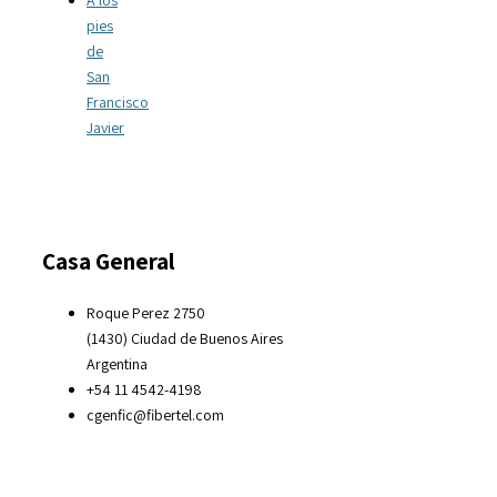
pies
de
San
Francisco
Javier
Casa General
Roque Perez 2750
(1430) Ciudad de Buenos Aires
Argentina
+54 11 4542-4198
cgenfic@fibertel.com