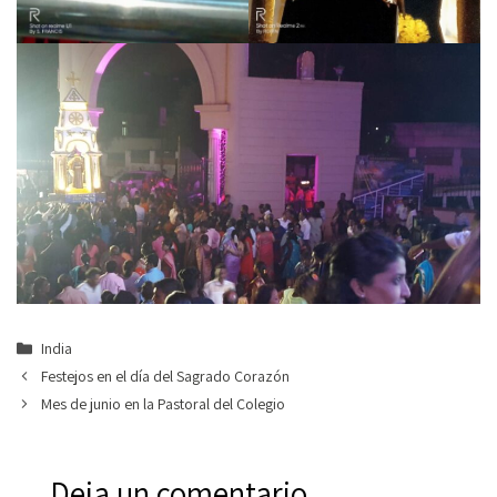
Categorías
India
Festejos en el día del Sagrado Corazón
Mes de junio en la Pastoral del Colegio
Deja un comentario