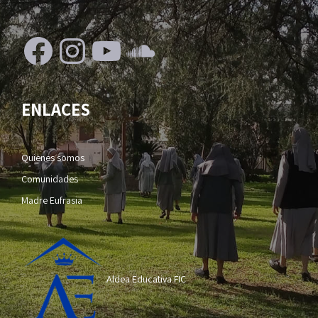
Facebook
Instagram
YouTube
SoundCloud
ENLACES
Quienes somos
Comunidades
Madre Eufrasia
Aldea Educativa FIC