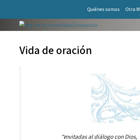
Saltar
Quiénes somos
Otra M
al
contenido
Vida de oración
“
nvitadas al diálogo con Dios,
I