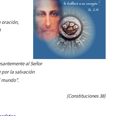
 oración,
d
esantemente al Señor
e por la salvación
l mundo”.
(Constituciones 38)