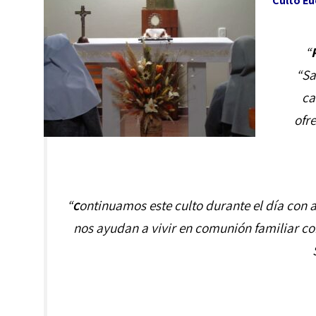
Culto Eu
“
“Sa
ca
ofre
“
ontinuamos este culto durante el día con 
C
nos ayudan a vivir en comunión familiar con 