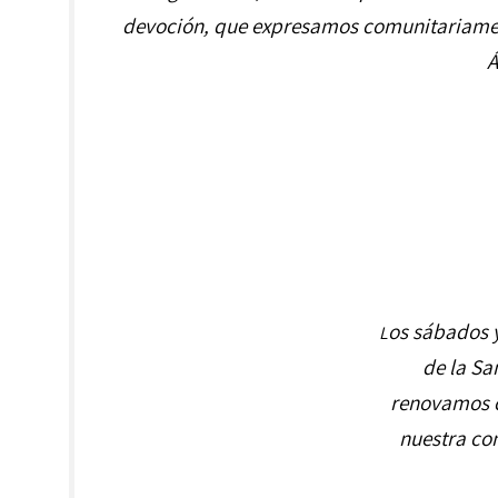
devoción, que expresamos comunitariamente
Á
os sábados y
L
de la Sa
renovamos 
nuestra con