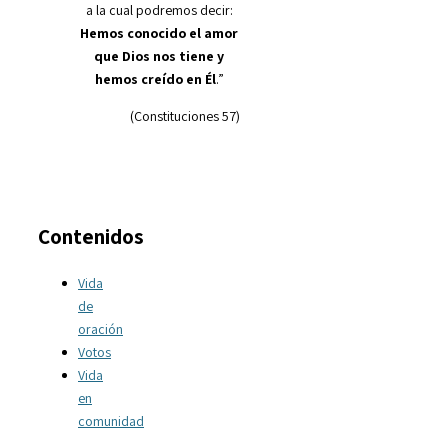
a la cual podremos decir:
Hemos conocido el amor
que Dios nos tiene y
hemos creído en Él
.”
(Constituciones 57)
Contenidos
Vida
de
oración
Votos
Vida
en
comunidad