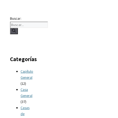
Buscar:
Categorías
Capítulo
General
(12)
Casa
General
(37)
Casas
de