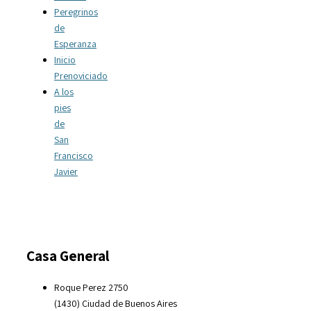
Peregrinos
de
Esperanza
Inicio
Prenoviciado
A los
pies
de
San
Francisco
Javier
Casa General
Roque Perez 2750
(1430) Ciudad de Buenos Aires