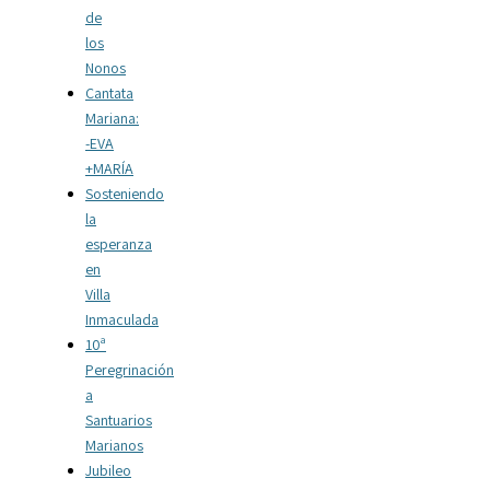
de
los
Nonos
Cantata
Mariana:
-EVA
+MARÍA
Sosteniendo
la
esperanza
en
Villa
Inmaculada
10ª
Peregrinación
a
Santuarios
Marianos
Jubileo