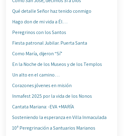
Como San José, decimos Sí a Dios
Qué detalle Señor haz tenido conmigo
Hago don de mi vida a Él…
Peregrinos con los Santos
Fiesta patronal Jubilar. Puerta Santa
Como María, dijeron “Sí”
En la Noche de los Museos y de los Templos
Un alto en el camino…
Corazones jóvenes en misión
Inmafest 2025 por la vida de los Nonos
Cantata Mariana: -EVA +MARÍA
Sosteniendo la esperanza en Villa Inmaculada
10ª Peregrinación a Santuarios Marianos