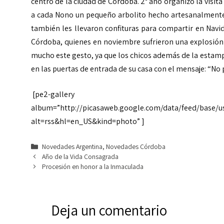
centro de la ciudad de Córdoba. 2º año organizó la visita
a cada Nono un pequeño arbolito hecho artesanalmente c
también les llevaron confituras para compartir en Navida
Córdoba, quienes en noviembre sufrieron una explosión
mucho este gesto, ya que los chicos además de la estamp
en las puertas de entrada de su casa con el mensaje: “No
[pe2-gallery
album=”http://picasaweb.google.com/data/feed/base/
alt=rss&hl=en_US&kind=photo” ]
Categorías
Novedades Argentina
,
Novedades Córdoba
Año de la Vida Consagrada
Procesión en honor a la Inmaculada
Deja un comentario