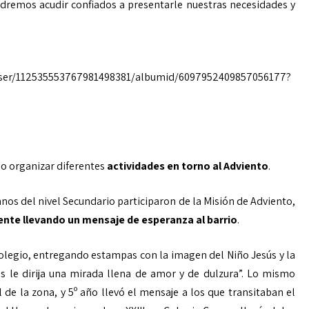
odremos acudir confiados a presentarle nuestras necesidades y
user/112535553767981498381/albumid/6097952409857056177?
do organizar diferentes
actividades en torno al Adviento
.
os del nivel Secundario participaron de la Misión de Adviento,
ente llevando un mensaje de esperanza al barrio
.
 colegio, entregando estampas con la imagen del Niño Jesús y la
ús le dirija una mirada llena de amor y de dulzura”. Lo mismo
 de la zona, y 5º año llevó el mensaje a los que transitaban el