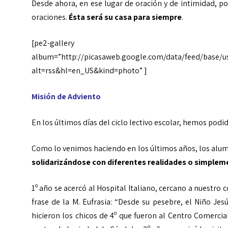
Desde ahora, en ese lugar de oración y de intimidad, p
oraciones.
Ésta será su casa para siempre
.
[pe2-gallery
album=”http://picasaweb.google.com/data/feed/base/
alt=rss&hl=en_US&kind=photo” ]
Misión de Adviento
En los últimos días del ciclo lectivo escolar, hemos podi
Como lo venimos haciendo en los últimos años, los alumn
solidarizándose con diferentes realidades o simplem
1º año se acercó al Hospital Italiano, cercano a nuestro
frase de la M. Eufrasia: “Desde su pesebre, el Niño Jes
hicieron los chicos de 4º que fueron al Centro Comercial