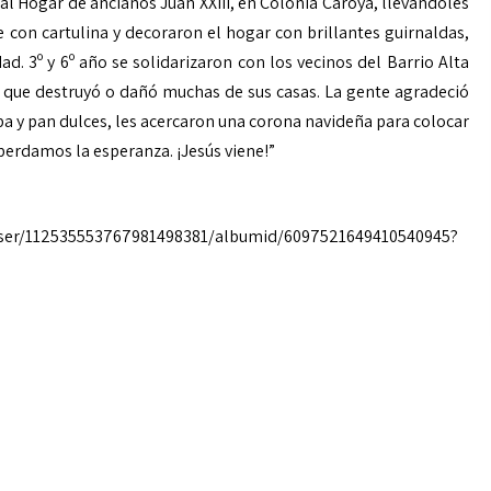
 al Hogar de ancianos Juan XXIII, en Colonia Caroya, llevándoles
on cartulina y decoraron el hogar con brillantes guirnaldas,
d. 3º y 6º año se solidarizaron con los vecinos del Barrio Alta
 que destruyó o dañó muchas de sus casas. La gente agradeció
a y pan dulces, les acercaron una corona navideña para colocar
 perdamos la esperanza. ¡Jesús viene!”
user/112535553767981498381/albumid/6097521649410540945?