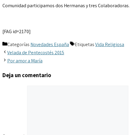
Comunidad participamos dos Hermanas y tres Colaboradoras.
[FAG id=2170]
Categorías
Novedades España
Etiquetas
Vida Religiosa
Velada de Pentecostés 2015
Por amor a María
Deja un comentario