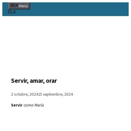
Saltar
Menú
al
contenido
Servir, amar, orar
2 octubre, 2024
15 septiembre, 2024
Servir
como María