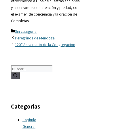
ofrecimiento a Dios de nuestras acciones,
y la cerramos con atención y piedad, con
el examen de conciencia y la oración de
Completas.
Categorías
Sin categoría
Peregrinos de Mendoza
120° Aniversario de la Congregación
Buscar:
Categorías
Capítulo
General