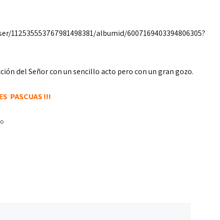
user/112535553767981498381/albumid/6007169403394806305?
ón del Señor con un sencillo acto pero con un gran gozo.
CES PASCUAS !!!
io