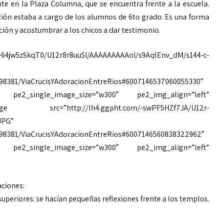
iente en la Plaza Columna, que se encuentra frente a la escuela.
tación estaba a cargo de los alumnos de 6to grado. Es una forma
ión y acostumbrar a los chicos a dar testimonio.
SkqT0/U12r8r8uuSI/AAAAAAAAAoI/s9AqlEnv_dM/s144-c-
98381/ViaCrucisYAdoracionEntreRios#6007146537060055330″
pe2_single_image_size=”w300″ pe2_img_align=”left”
c=”http://lh4.ggpht.com/-swPF5HZf7JA/U12r-
JPG”
498381/ViaCrucisYAdoracionEntreRios#6007146560838322962″
pe2_single_image_size=”w300″ pe2_img_align=”left”
ciones:
s superiores: se hacían pequeñas reflexiones frente a los templos.