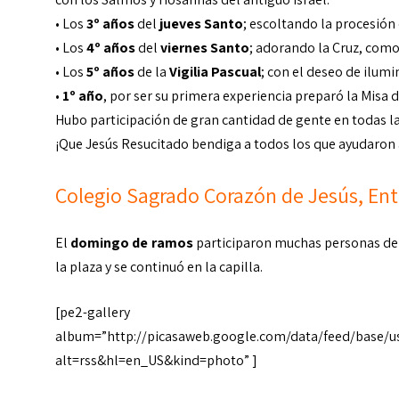
• Los
3º años
del
jueves Santo
; escoltando la procesión
• Los
4º años
del
viernes Santo
; adorando la Cruz, como 
• Los
5º años
de la
Vigilia Pascual
; con el deseo de ilumin
•
1º año
, por ser su primera experiencia preparó la Misa 
Hubo participación de gran cantidad de gente en todas la
¡Que Jesús Resucitado bendiga a todos los que ayudaron 
Colegio Sagrado Corazón de Jesús, Ent
El
domingo de ramos
participaron muchas personas del 
la plaza y se continuó en la capilla.
[pe2-gallery
album=”http://picasaweb.google.com/data/feed/base/
alt=rss&hl=en_US&kind=photo” ]