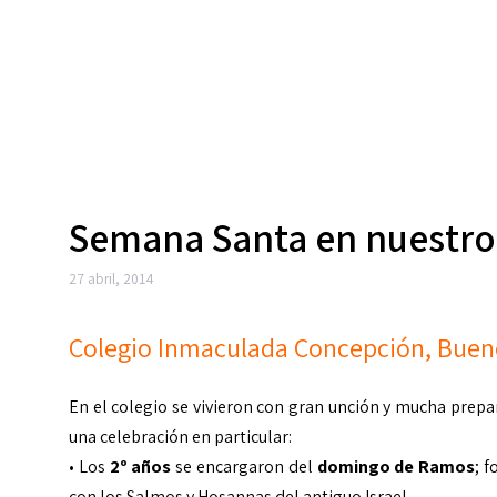
Semana Santa en nuestro
27 abril, 2014
Colegio Inmaculada Concepción, Bueno
En el colegio se vivieron con gran unción y mucha prepa
una celebración en particular:
• Los
2º años
se encargaron del
domingo de Ramos
; 
con los Salmos y Hosannas del antiguo Israel.