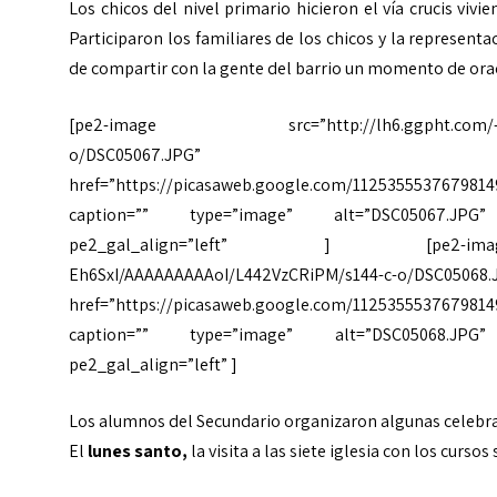
Los chicos del nivel primario hicieron el vía crucis viv
Participaron los familiares de los chicos y la represen
de compartir con la gente del barrio un momento de orac
[pe2-image src=”http://lh6.ggpht.com/-64jw5z
o/DSC05067.JPG”
href=”https://picasaweb.google.com/1125355537679814
caption=”” type=”image” alt=”DSC05067.JPG” 
pe2_gal_align=”left” ] [pe2-image sr
Eh6SxI/AAAAAAAAAoI/L442VzCRiPM/s144-c-o/DSC05068.
href=”https://picasaweb.google.com/112535553767981
caption=”” type=”image” alt=”DSC05068.JPG” 
pe2_gal_align=”left” ]
Los alumnos del Secundario organizaron algunas celebra
El
lunes santo,
la visita a las siete iglesia con los curso