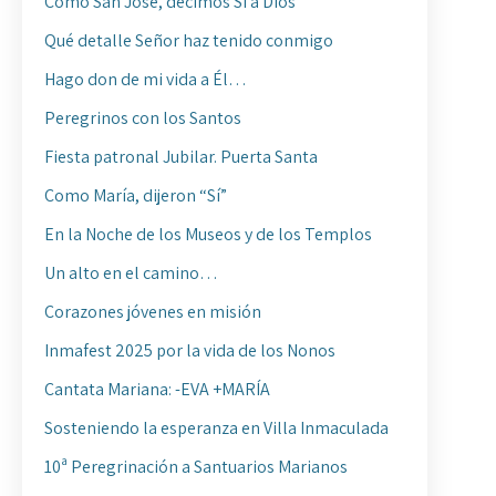
Como San José, decimos Sí a Dios
Qué detalle Señor haz tenido conmigo
Hago don de mi vida a Él…
Peregrinos con los Santos
Fiesta patronal Jubilar. Puerta Santa
Como María, dijeron “Sí”
En la Noche de los Museos y de los Templos
Un alto en el camino…
Corazones jóvenes en misión
Inmafest 2025 por la vida de los Nonos
Cantata Mariana: -EVA +MARÍA
Sosteniendo la esperanza en Villa Inmaculada
10ª Peregrinación a Santuarios Marianos