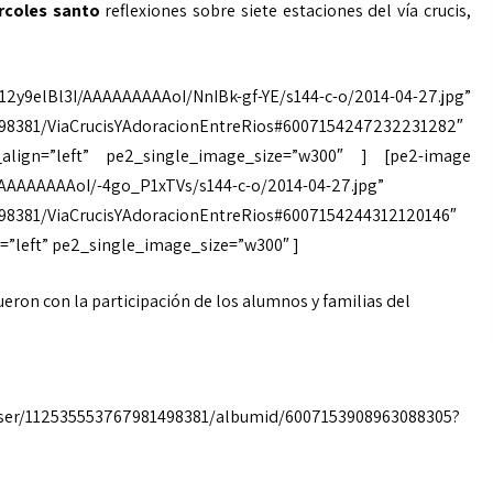
rcoles santo
reflexiones sobre siete estaciones del vía crucis,
2y9elBl3I/AAAAAAAAAoI/NnIBk-gf-YE/s144-c-o/2014-04-27.jpg”
498381/ViaCrucisYAdoracionEntreRios#6007154247232231282″
align=”left” pe2_single_image_size=”w300″ ] [pe2-image
AAAAAAAAAoI/-4go_P1xTVs/s144-c-o/2014-04-27.jpg”
98381/ViaCrucisYAdoracionEntreRios#6007154244312120146″
=”left” pe2_single_image_size=”w300″ ]
ueron con la participación de los alumnos y familias del
user/112535553767981498381/albumid/6007153908963088305?