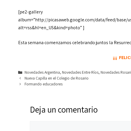
[pe2-gallery
album=”http://picasaweb.google.com/data/feed/base/
alt=rss&hl=en_US&kind=photo” ]
Esta semana comenzamos celebrando juntos la Resurrecci
¡¡¡ FELI
Categorías
Novedades Argentina
,
Novedades Entre Ríos
,
Novedades Rosar
Nueva Capilla en el Colegio de Rosario
Formando educadores
Deja un comentario
Comentario