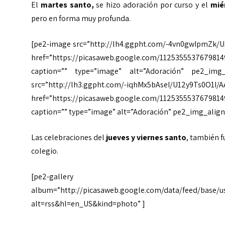
El
martes santo,
se hizo adoración por curso y el
mié
pero en forma muy profunda.
[pe2-image src=”http://lh4.ggpht.com/-4vn0gwIpmZk/U1
href=”https://picasaweb.google.com/112535553767981
caption=”” type=”image” alt=”Adoración” pe2_img_
src=”http://lh3.ggpht.com/-iqhMx5bAseI/U12y9Ts0O1I/
href=”https://picasaweb.google.com/1125355537679814
caption=”” type=”image” alt=”Adoración” pe2_img_align
Las celebraciones del
jueves y viernes santo
, también f
colegio.
[pe2-gallery
album=”http://picasaweb.google.com/data/feed/base/
alt=rss&hl=en_US&kind=photo” ]