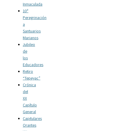
Inmaculada
10ª
Peregrinación
a
Santuarios
Marianos
Jubileo
de
los
Educadores
Retiro
“Tepeyac”
Crónica
del
XX
Capítulo
General
Capitulares
Orantes