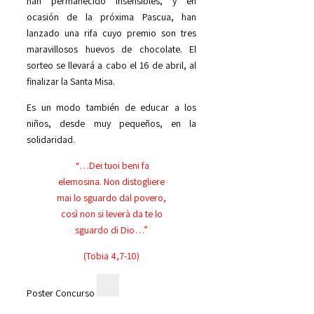
han permanecido insensibles, y en
ocasión de la próxima Pascua, han
lanzado una rifa cuyo premio son tres
maravillosos huevos de chocolate. El
sorteo se llevará a cabo el 16 de abril, al
finalizar la Santa Misa.
Es un modo también de educar a los
niños, desde muy pequeños, en la
solidaridad.
“…Dei tuoi beni fa
elemosina. Non distogliere
mai lo sguardo dal povero,
così non si leverà da te lo
sguardo di Dio…”
(Tobia 4,7-10)
Poster Concurso