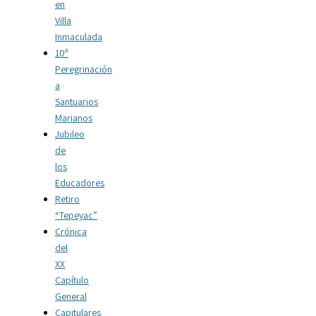
en
Villa
Inmaculada
10ª
Peregrinación
a
Santuarios
Marianos
Jubileo
de
los
Educadores
Retiro
“Tepeyac”
Crónica
del
XX
Capítulo
General
Capitulares