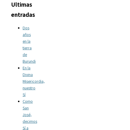
Ultimas
entradas
Dos
años
en la
tierra
de
Burundi
En la
Divina
Misericordia,
nuestro
Sí
Como
San
José,
decimos
Sí a