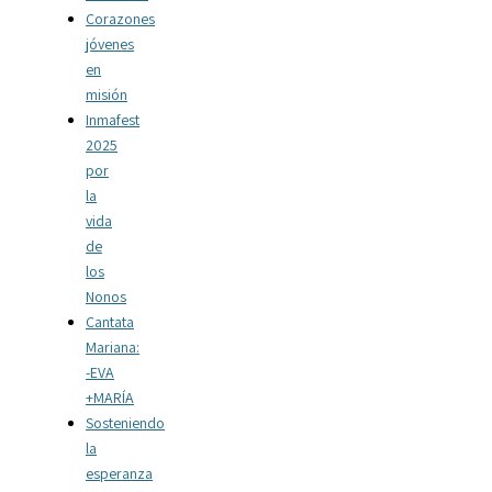
Corazones
jóvenes
en
misión
Inmafest
2025
por
la
vida
de
los
Nonos
Cantata
Mariana:
-EVA
+MARÍA
Sosteniendo
la
esperanza