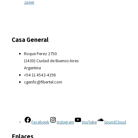
Javier
Casa General
Roque Perez 2750
(1430) Ciudad de Buenos Aires
Argentina
+54 11 4542-4198
cgenfic@fibertel.com
Facebook
Instagram
YouTube
SoundCloud
Enlaces