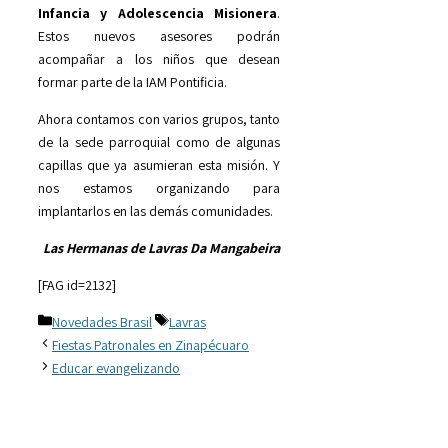
Infancia y Adolescencia Misionera
.
Estos nuevos asesores podrán
acompañar a los niños que desean
formar parte de la IAM Pontificia.
Ahora contamos con varios grupos, tanto
de la sede parroquial como de algunas
capillas que ya asumieran esta misión. Y
nos estamos organizando para
implantarlos en las demás comunidades.
Las Hermanas de Lavras Da Mangabeira
[FAG id=2132]
Categorías
Etiquetas
Novedades Brasil
Lavras
Fiestas Patronales en Zinapécuaro
Educar evangelizando