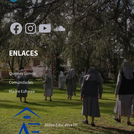
Facebook
Instagram
YouTube
SoundCloud
ENLACES
Quienes somos
Comunidades
Madre Eufrasia
Aldea Educativa FIC