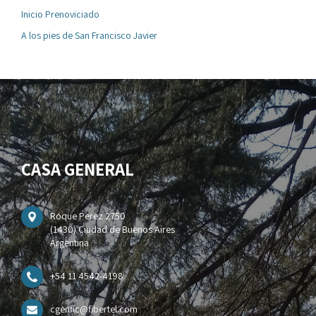
Inicio Prenoviciado
A los pies de San Francisco Javier
CASA GENERAL
Roque Perez 2750
(1430) Ciudad de Buenos Aires
Argentina
+54 11 4542-4198
cgenfic@fibertel.com