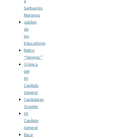
a
Santuarios
Marianos
Jubileo
de
los
Educadores
Retiro
“Tepeyac”
Crónica
del
XX
Capítulo
General
Capitulares
Orantes
XX
Capítulo
General
Nace