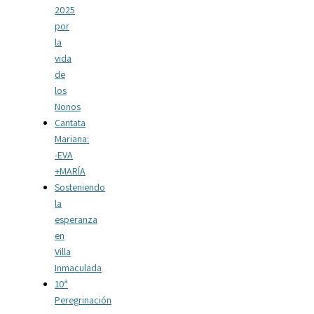
2025
por
la
vida
de
los
Nonos
Cantata
Mariana:
-EVA
+MARÍA
Sosteniendo
la
esperanza
en
Villa
Inmaculada
10ª
Peregrinación