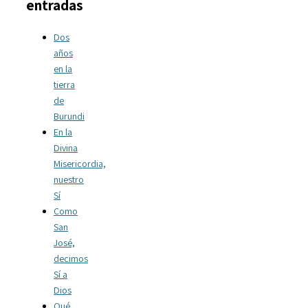
entradas
Dos
años
en la
tierra
de
Burundi
En la
Divina
Misericordia,
nuestro
Sí
Como
San
José,
decimos
Sí a
Dios
Qué