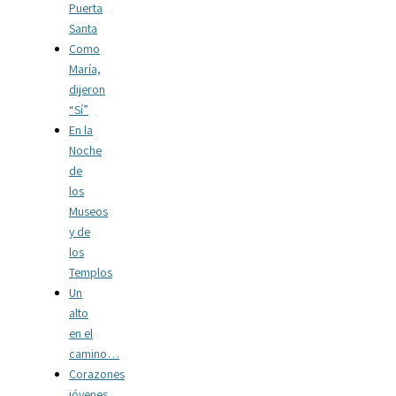
Puerta
Santa
Como
María,
dijeron
“Sí”
En la
Noche
de
los
Museos
y de
los
Templos
Un
alto
en el
camino…
Corazones
jóvenes