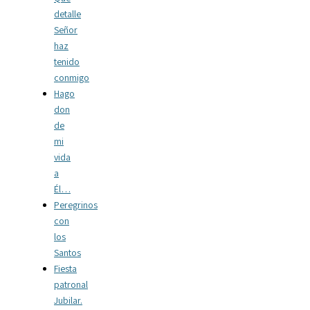
detalle
Señor
haz
tenido
conmigo
Hago
don
de
mi
vida
a
Él…
Peregrinos
con
los
Santos
Fiesta
patronal
Jubilar.