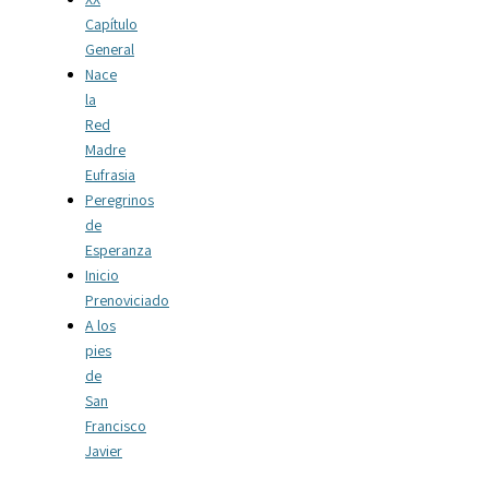
Capítulo
General
Nace
la
Red
Madre
Eufrasia
Peregrinos
de
Esperanza
Inicio
Prenoviciado
A los
pies
de
San
Francisco
Javier