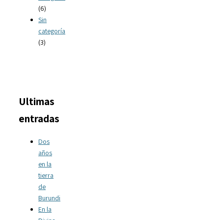
(6)
Sin
categoría
(3)
Ultimas
entradas
Dos
años
en la
tierra
de
Burundi
En la