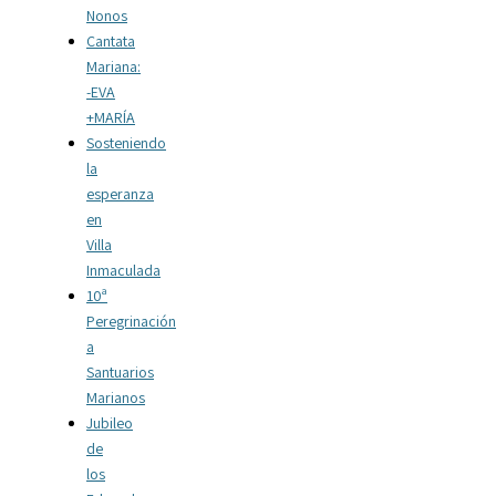
Nonos
Cantata
Mariana:
-EVA
+MARÍA
Sosteniendo
la
esperanza
en
Villa
Inmaculada
10ª
Peregrinación
a
Santuarios
Marianos
Jubileo
de
los