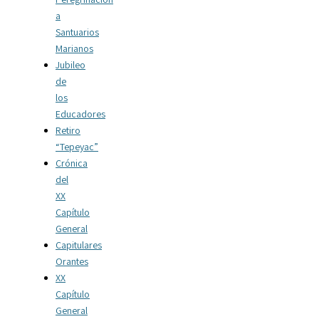
a
Santuarios
Marianos
Jubileo
de
los
Educadores
Retiro
“Tepeyac”
Crónica
del
XX
Capítulo
General
Capitulares
Orantes
XX
Capítulo
General