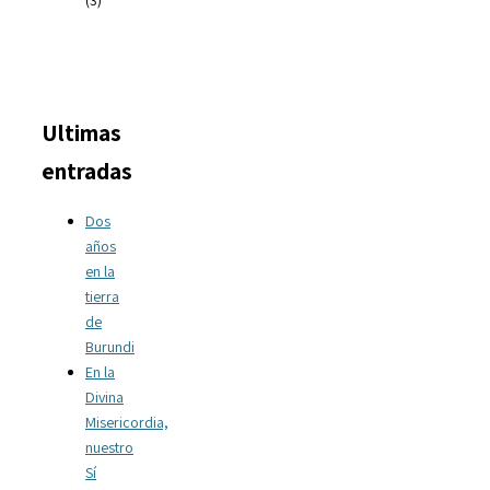
(3)
Ultimas
entradas
Dos
años
en la
tierra
de
Burundi
En la
Divina
Misericordia,
nuestro
Sí