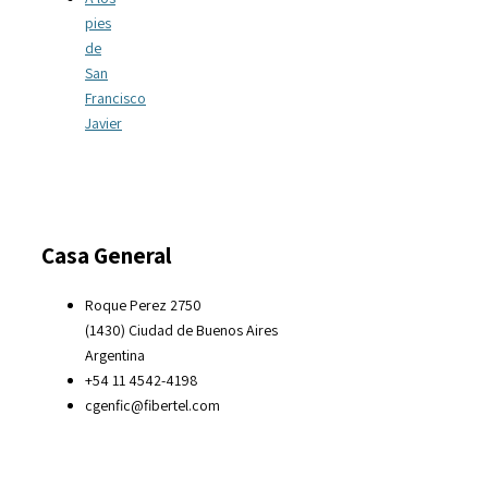
pies
de
San
Francisco
Javier
Casa General
Roque Perez 2750
(1430) Ciudad de Buenos Aires
Argentina
+54 11 4542-4198
cgenfic@fibertel.com