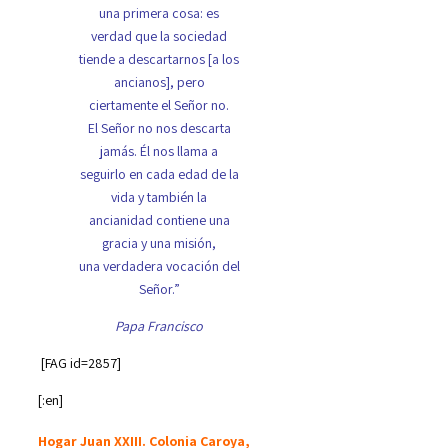
una primera cosa: es
verdad que la sociedad
tiende a descartarnos [a los
ancianos], pero
ciertamente el Señor no.
El Señor no nos descarta
jamás. Él nos llama a
seguirlo en cada edad de la
vida y también la
ancianidad contiene una
gracia y una misión,
una verdadera vocación del
Señor.”
Papa Francisco
[FAG id=2857]
[:en]
Hogar Juan XXIII. Colonia Caroya,