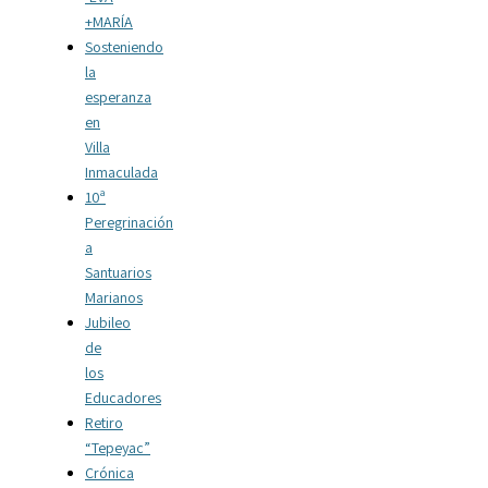
+MARÍA
Sosteniendo
la
esperanza
en
Villa
Inmaculada
10ª
Peregrinación
a
Santuarios
Marianos
Jubileo
de
los
Educadores
Retiro
“Tepeyac”
Crónica