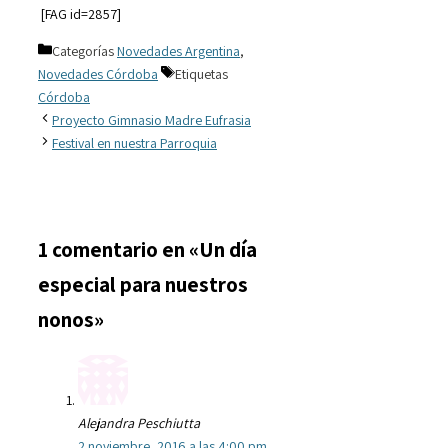
[FAG id=2857]
Categorías
Novedades Argentina
,
Novedades Córdoba
Etiquetas
Córdoba
Proyecto Gimnasio Madre Eufrasia
Festival en nuestra Parroquia
1 comentario en «Un día
especial para nuestros
nonos»
Alejandra Peschiutta
2 noviembre, 2016 a las 4:00 pm