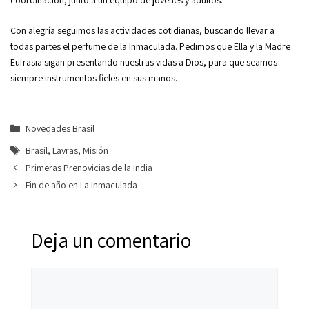
coordinación, junto a un equipo de jóvenes y adultos.
Con alegría seguimos las actividades cotidianas, buscando llevar a
todas partes el perfume de la Inmaculada. Pedimos que Ella y la Madre
Eufrasia sigan presentando nuestras vidas a Dios, para que seamos
siempre instrumentos fieles en sus manos.
Categorías
Novedades Brasil
Etiquetas
Brasil
,
Lavras
,
Misión
Primeras Prenovicias de la India
Fin de año en La Inmaculada
Deja un comentario
Comentario