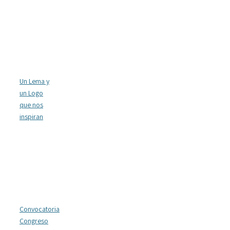
Un Lema y
un Logo
que nos
inspiran
Convocatoria
Congreso