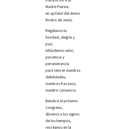
Madre Pierina
en apóstol del divino
Rostro de Jesús.
Regálanos tu
bondad, alegría y
paz;
infúndenos valor,
paciencia y
perseverancia
para vencer nuestras
debilidades,
nuestros fracasos,
nuestro cansancio.
Bendice el próximo
Congreso,
ábrenos a los signos
de los tiempos,
recréanos en la