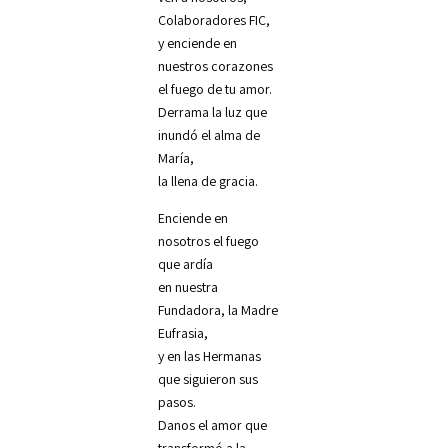
Colaboradores FIC,
y enciende en
nuestros corazones
el fuego de tu amor.
Derrama la luz que
inundó el alma de
María,
la llena de gracia.
Enciende en
nosotros el fuego
que ardía
en nuestra
Fundadora, la Madre
Eufrasia,
y en las Hermanas
que siguieron sus
pasos.
Danos el amor que
transformó a la