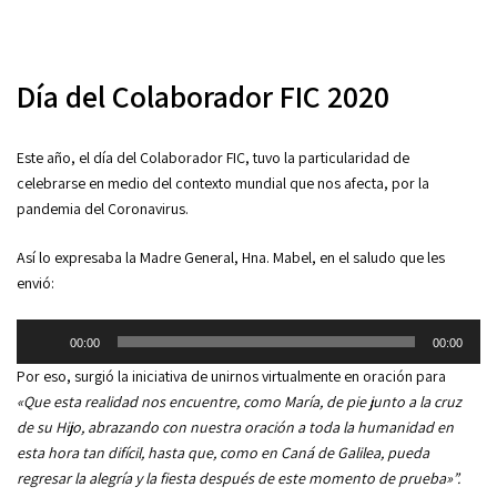
Día del Colaborador FIC 2020
Este año, el día del Colaborador FIC, tuvo la particularidad de
celebrarse en medio del contexto mundial que nos afecta, por la
pandemia del Coronavirus.
Así lo expresaba la Madre General, Hna. Mabel, en el saludo que les
envió:
Reproductor
00:00
00:00
de
Por eso, surgió la iniciativa de unirnos virtualmente en oración para
audio
«Que esta realidad nos encuentre, como María, de pie junto a la cruz
de su Hijo, abrazando con nuestra oración a toda la humanidad en
esta hora tan difícil, hasta que, como en Caná de Galilea, pueda
regresar la alegría y la fiesta después de este momento de prueba»”.