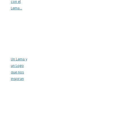
con el
Lema...
Un Lema y
un Logo
que nos
inspiran