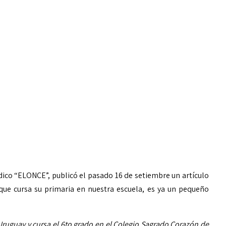
dico “ELONCE”, publicó el pasado 16 de setiembre un artículo
ue cursa su primaria en nuestra escuela, es ya un pequeño
 Uruguay y cursa el 6to grado en el Colegio Sagrado Corazón de