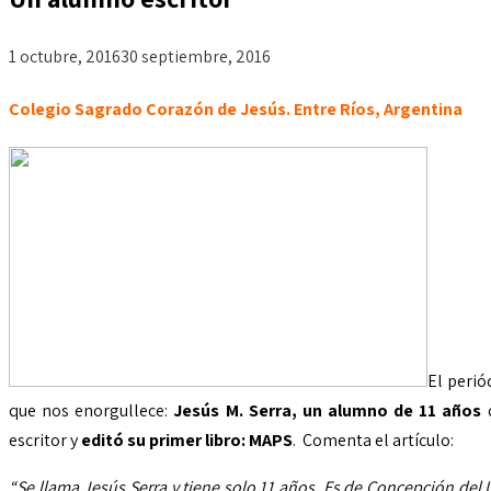
1 octubre, 2016
30 septiembre, 2016
Colegio Sagrado Corazón de Jesús. Entre Ríos, Argentina
El perió
que nos enorgullece:
Jesús M. Serra, un alumno de 11 años
q
escritor y
editó su primer libro: MAPS
. Comenta el artículo:
“Se llama Jesús Serra y tiene solo 11 años. Es de Concepción del