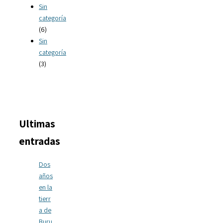
Sin
categoría
(6)
Sin
categoría
(3)
Ultimas
entradas
Dos
años
en la
tierr
a de
Buru