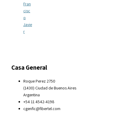
Fran
cisc
o
Javie
r
Casa General
Roque Perez 2750
(1430) Ciudad de Buenos Aires
Argentina
+54 11 4542-4198
cgenfic@fibertel.com