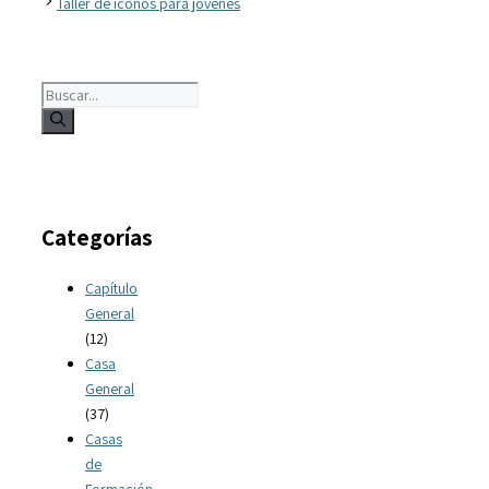
Taller de iconos para jóvenes
Buscar:
Categorías
Capítulo
General
(12)
Casa
General
(37)
Casas
de
Formación