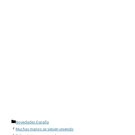
Categorías
Novedades España
Muchas manos se siguen uniendo