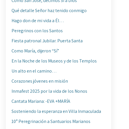
Como San José, decimos Sí a Dios
Qué detalle Señor haz tenido conmigo
Hago don de mi vida a Él…
Peregrinos con los Santos
Fiesta patronal Jubilar. Puerta Santa
Como María, dijeron “Sí”
En la Noche de los Museos y de los Templos
Un alto en el camino…
Corazones jóvenes en misión
Inmafest 2025 por la vida de los Nonos
Cantata Mariana: -EVA +MARÍA
Sosteniendo la esperanza en Villa Inmaculada
10ª Peregrinación a Santuarios Marianos