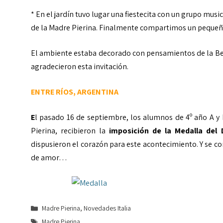
* En el jardín tuvo lugar una fiestecita con un grupo mu
de la Madre Pierina. Finalmente compartimos un pequeño
El ambiente estaba decorado con pensamientos de la Bea
agradecieron esta invitación.
ENTRE RÍOS, ARGENTINA
E
l pasado 16 de septiembre, los alumnos de 4º año A y
Pierina, recibieron la
imposición de la Medalla del 
dispusieron el corazón para este acontecimiento. Y se c
de amor…
Categorías
Madre Pierina
,
Novedades Italia
Etiquetas
Madre Pierina