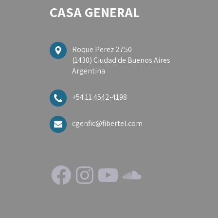
CASA GENERAL
Roque Perez 2750
(1430) Ciudad de Buenos Aires
Argentina
+54 11 4542-4198
cgenfic@fibertel.com
Facebook
Instagram
YouTube
SoundClo