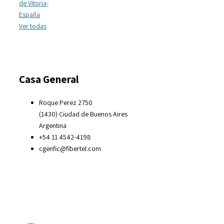
de Vitoria-
España
Ver todas
Casa General
Roque Perez 2750
(1430) Ciudad de Buenos Aires
Argentina
+54 11 4542-4198
cgenfic@fibertel.com