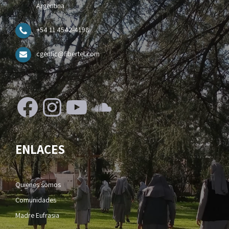
Argentina
+54 11 4542-4198
cgenfic@fibertel.com
Facebook
Instagram
YouTube
SoundCloud
ENLACES
Quienes somos
Comunidades
Madre Eufrasia