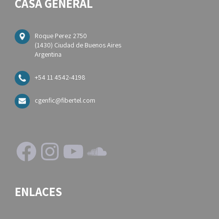
CASA GENERAL
Roque Perez 2750
(1430) Ciudad de Buenos Aires
Argentina
+54 11 4542-4198
cgenfic@fibertel.com
Facebook
Instagram
YouTube
SoundCloud
ENLACES