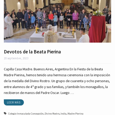
Devotos de la Beata Pierina
20 septiembre, 2023
Capilla Casa Madre. Buenos Aires, Argentina En la Fiesta de la Beata
Madre Pierina, hemos tenido una hermosa ceremonia con la imposición
de la medalla del Divino Rostro. Un grupo de cuarenta y ocho personas,
entre alumnos de 4° grado y sus familias, y también los monaguillos, la
recibieron de manos del Padre Oscar. Luego …
LEER MÁS
Etiquetas
Colegio Inmaculada Concepción
,
Divino Rostro
,
India
,
Madre Pierina