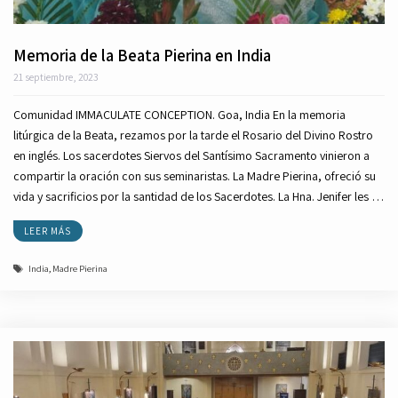
Memoria de la Beata Pierina en India
21 septiembre, 2023
Comunidad IMMACULATE CONCEPTION. Goa, India En la memoria
litúrgica de la Beata, rezamos por la tarde el Rosario del Divino Rostro
en inglés. Los sacerdotes Siervos del Santísimo Sacramento vinieron a
compartir la oración con sus seminaristas. La Madre Pierina, ofreció su
vida y sacrificios por la santidad de los Sacerdotes. La Hna. Jenifer les …
LEER MÁS
Etiquetas
India
,
Madre Pierina