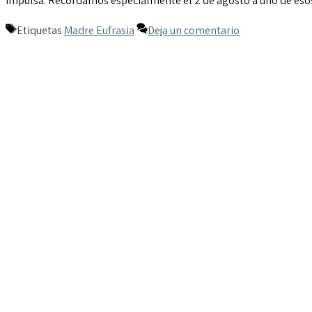
impulsa. Recordamos especialmente el 2 de agosto a uno de esos
Etiquetas
Madre Eufrasia
Deja un comentario